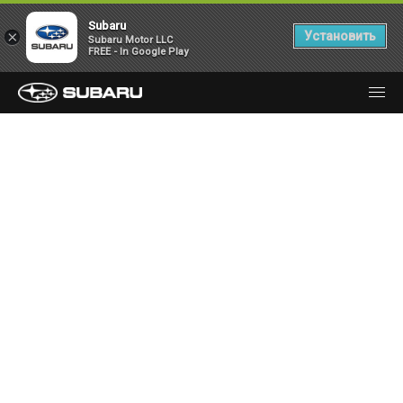
Subaru
×
Установить
Subaru Motor LLC
FREE - In Google Play