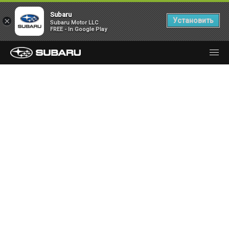
Subaru
×
Установить
Subaru Motor LLC
FREE - In Google Play