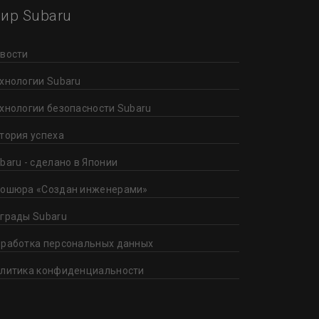
ир Subaru
вости
хнологии Subaru
хнологии безопасности Subaru
тория успеха
baru - сделано в Японии
ошюра «Создан инженерами»
грады Subaru
работка персональных данных
литика конфиденциальности