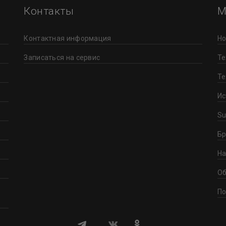
Контакты
М
Контактная информация
Но
Записаться на сервис
Те
Те
й
Ис
Su
к
Бр
На
Об
По
,