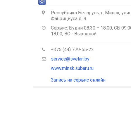
Владивосток
Республика Беларусь, г. Минск, ули
Субару Центр Автозаводская
Фабрициуса д. 9
г. Москва, ул. Автозаводская, д.
Волгоград
21А
Сервис: Будни 08:30 – 18:00, СБ 09:0
18:00, ВС - Выходной
Вологда
Субару Центр Башиловская
+375 (44) 779-55-22
г. Москва, ул. Башиловская, д. 
(м. Савеловская)
service@svelan.by
Воронеж
www.minsk.subaru.ru
Субару Центр Химки
Екатеринбург
Запись на сервис онлайн
Московская область, г. Химки,
Ленинградское шоссе, вл. 15
Ижевск
Субару Центр Пулково
Иркутск
г. Санкт-Петербург, Пулковско
шоссе, д. 27А
Казань