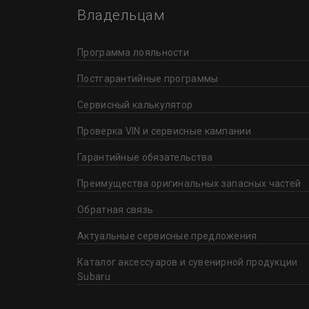
Владельцам
Субару Центр Вологда
Новосибирск
г. Вологда, Окружное шоссе, д.
Программа лояльности
8А
Пермь
Постгарантийные программы
Субару Центр Воронеж
Сервисный калькулятор
Петрозаводск
г. Воронеж, ул. 45-й Стрелково
Проверка VIN и сервисные кампании
Дивизии, д. 1В
Ростов-на-Дону
Гарантийные обязательства
Субару Центр Екатеринбург Восто
Преимущества оригинальных запасных частей
Самара
г. Екатеринбург, Дублер
Сибирского тракта, стр. 17А
Обратная связь
Санкт-Петербург
Актуальные сервисные предложения
Субару Центр Екатеринбург Юг
Каталог аксессуаров и сувенирной продукции
г. Екатеринбург, ул. Московская
Саратов
д. 214А
Subaru