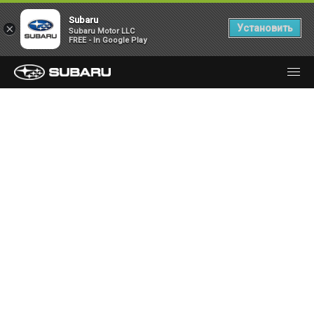
Subaru
×
Установить
Subaru Motor LLC
FREE - In Google Play