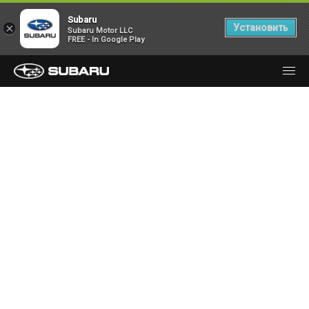
Subaru
×
Установить
Subaru Motor LLC
FREE - In Google Play